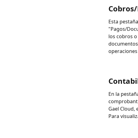
Cobros
Esta pestañ
"Pagos/Docu
los cobros o
documentos. 
operaciones
Contabi
En la pestañ
comprobantes
Gael Cloud, 
Para visuali