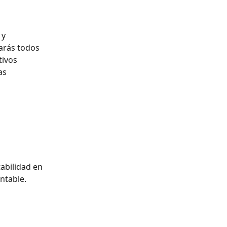
y 
arás todos 
ivos 
as 
abilidad en 
table.  