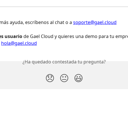
 más ayuda, escríbenos al chat o a 
soporte@gael.cloud
es usuario
 de Gael Cloud y quieres una demo para tu empre
 
hola@gael.cloud
¿Ha quedado contestada tu pregunta?
😞
😐
😃