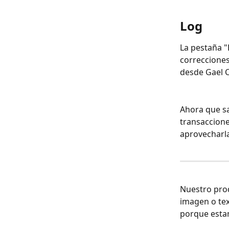
Log
La pestaña "
correcciones
desde Gael C
Ahora que sa
transaccione
aprovecharla
Nuestro prod
imagen o tex
porque estam