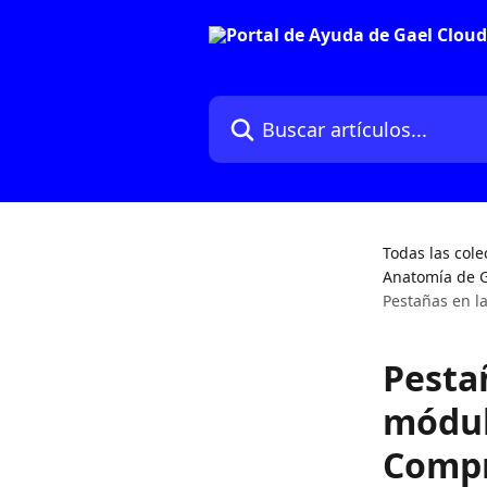
Ir al contenido principal
Buscar artículos...
Todas las cole
Anatomía de G
Pestañas en l
Pestañ
módul
Compr