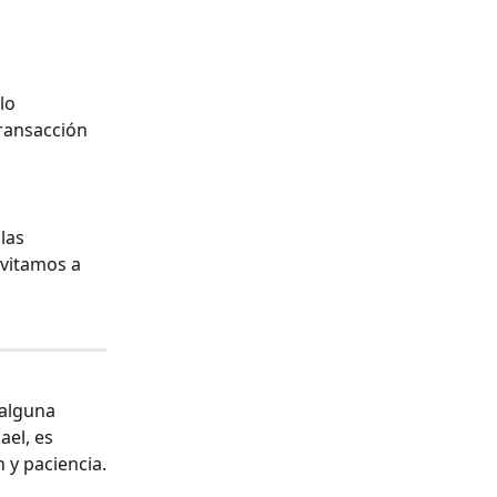
lo 
ransacción 
las 
vitamos a 
alguna 
el, es 
 y paciencia.