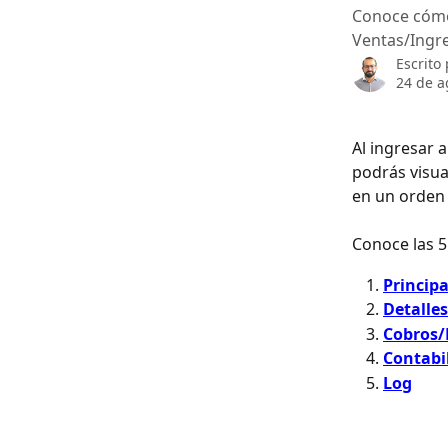
Conoce cómo 
Ventas/Ingre
Escrito
24 de a
Al ingresar 
podrás visua
en un orden l
Conoce las 5
Principa
Detalles
Cobros/
Contabi
Log