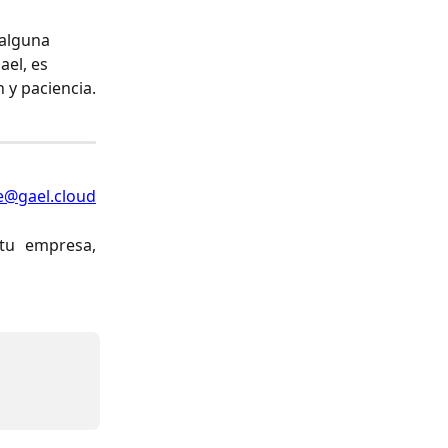
alguna 
el, es 
 y paciencia.
e@gael.cloud
tu empresa,