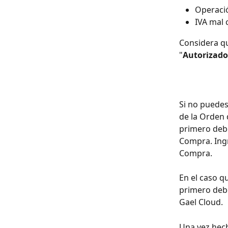
Operaci
IVA mal 
Considera qu
"
Autorizado
Si no puedes
de la Orden 
primero debe
Compra. Ing
Compra.
En el caso q
primero debe
Gael Cloud. 
Una vez hech