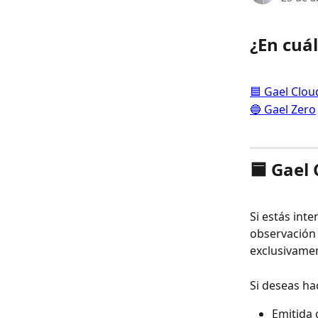
¿En cuál
🟦 Gael Clou
🔵 Gael Zero
🟦 Gael
Si estás int
observación 
exclusivamen
Si deseas ha
Emitida 