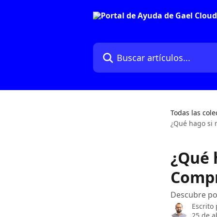
Ir al contenido principal
Buscar artículos...
Todas las cole
¿Qué hago si
¿Qué 
Comp
Descubre por
Escrito
25 de a