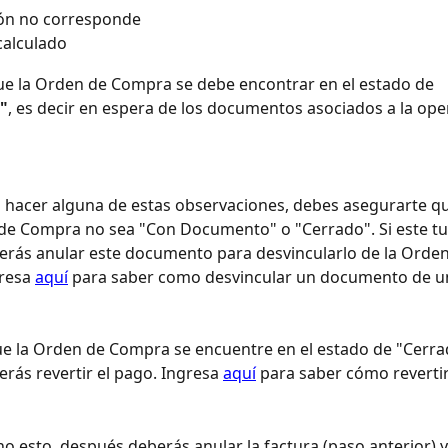
ón no corresponde
calculado
e la Orden de Compra se debe encontrar en el estado de 
"
, es decir en espera de los documentos asociados a la ope
 hacer alguna de estas observaciones, debes asegurarte qu
de Compra no sea "Con Documento" o "Cerrado". Si este tu 
rás anular este documento para desvincularlo de la Orden
resa 
aquí
 para saber como desvincular un documento de u
ue la Orden de Compra se encuentre en el estado de "Cerra
rás revertir el pago. Ingresa 
aquí
 para saber cómo reverti
o esto, después deberás anular la factura (paso anterior) y