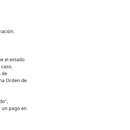
ración.
e el estado 
caso, 
 de 
na Orden de 
do", 
r un pago en 
 