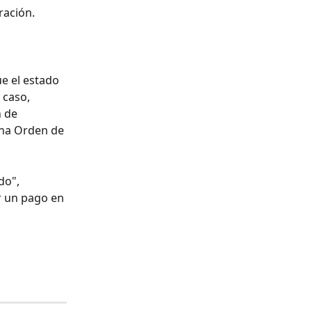
ración.
e el estado 
caso, 
 de 
na Orden de 
do", 
r un pago en 
 