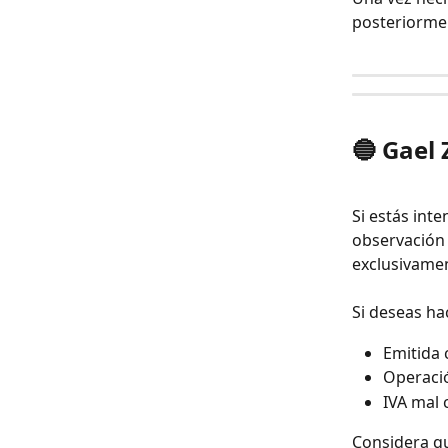
posteriorme
🔵 Gael 
Si estás int
observación 
exclusivamen
Si deseas ha
Emitida 
Operaci
IVA mal 
Considera qu