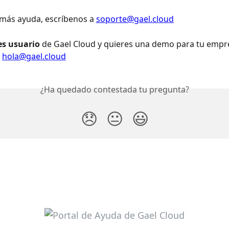
 más ayuda, escríbenos a 
soporte@gael.cloud
es usuario
 de Gael Cloud y quieres una demo para tu empre
 
hola@gael.cloud
¿Ha quedado contestada tu pregunta?
😞
😐
😃