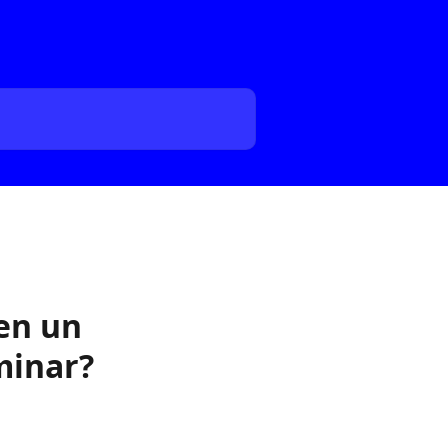
 en un
minar?