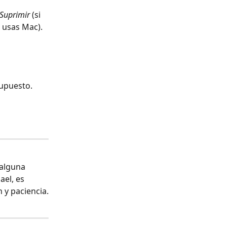
Suprimir
 (si 
i usas Mac).
supuesto.
alguna 
el, es 
 y paciencia.