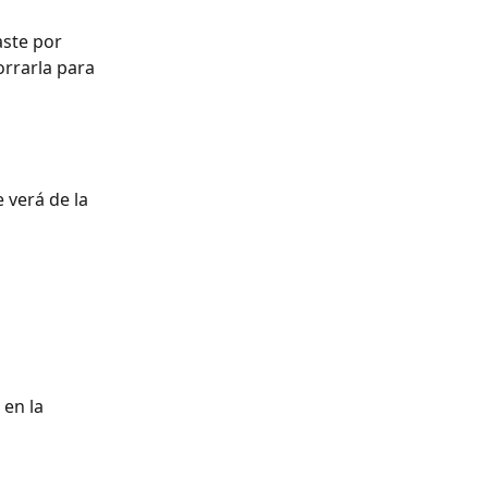
aste por 
orrarla para 
 verá de la 
en la 