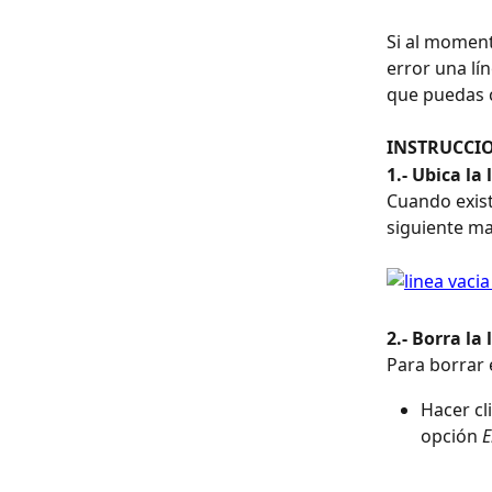
Si al momento
error una lí
que puedas c
INSTRUCCI
1.- Ubica la
Cuando exist
siguiente m
2.- Borra la 
Para borrar e
Hacer cl
opción 
E