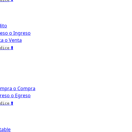
ito
eso o Ingreso
ta o Venta
 ⬆️
dice
ompra o Compra
reso o Egreso
 ⬆️
dice
table