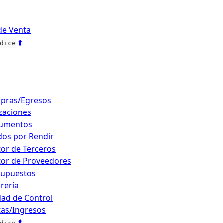
de Venta
 ⬆️
dice
pras/Egresos
zaciones
umentos
os por Rendir
or de Terceros
or de Proveedores
supuestos
rería
ad de Control
as/Ingresos
 ⬆️
dice