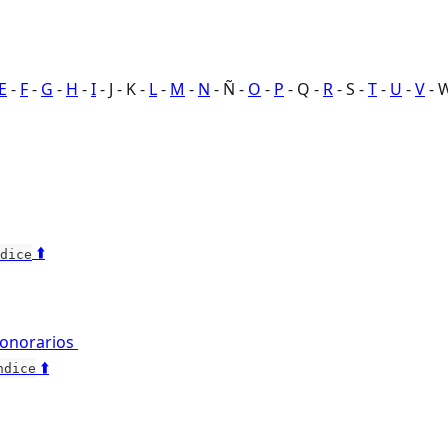
E
 - 
F
 - 
G
 - 
H
 - 
I
 - J - K - 
L
 - 
M
 - 
N
 - Ñ - 
O
 - 
P
 - Q - 
R
 - S - 
T
 - 
U
 - 
V
 - 
 ⬆️
dice
onorarios 
 ⬆️
ndice