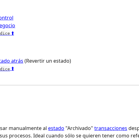
ontrol
egocio
 ⬆️
dice
tado atrás
 (Revertir un estado)
 ⬆️
dice
asar manualmente al 
estado
 "Archivado" 
transacciones
 des
sus procesos. Ideal cuando sólo se quieren tener como refe