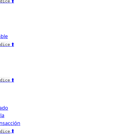
 ⬆️
dice
ble
 ⬆️
dice
 ⬆️
dice
tado
la
ansacción
 ⬆️
dice