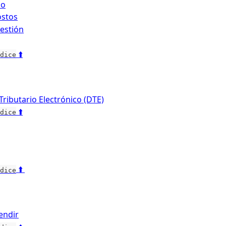
no
ostos
estión
 ⬆️
dice
ibutario Electrónico (DTE)
 ⬆️
dice
 ⬆️ 
dice
endir