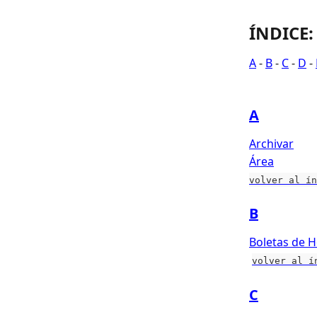
ÍNDICE
:
A
 - 
B
 - 
C
 - 
D
 - 
A
Archivar
Área
volver al ín
B
Boletas de H
volver al í
C