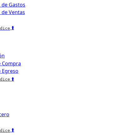
 de Gastos
 de Ventas
 ⬆️
dice
ón
e Compra
e Egreso
 ⬆️
dice
cero
 ⬆️
dice