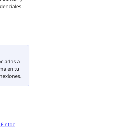
denciales. 
ciados a 
ma en tu 
onexiones.
 Fintoc