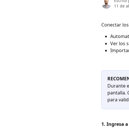
Escrito
11 de a
Conectar los
Automati
Ver los 
Importar
RECOME
Durante e
pantalla.
para valid
1. Ingresa a