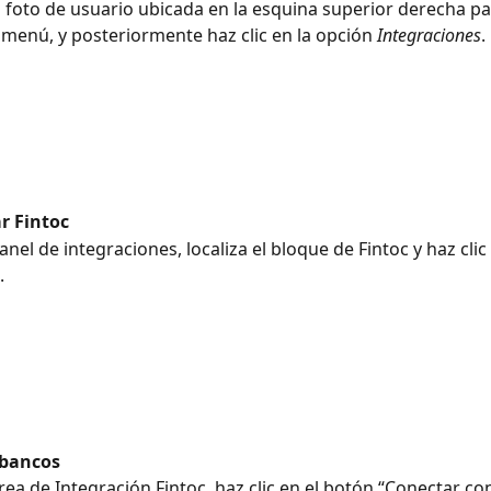
la foto de usuario ubicada en la esquina superior derecha pa
 menú, y posteriormente haz clic en la opción 
Integraciones
.
r Fintoc
nel de integraciones, localiza el bloque de Fintoc y haz clic
.
 bancos
rea de Integración Fintoc, haz clic en el botón “Conectar co