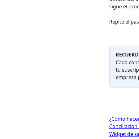
sigue el pro
Repite el pa
RECUERD
Cada cone
tu suscri
empresa p
¿Cómo hacer 
Conciliación
Widget de sa