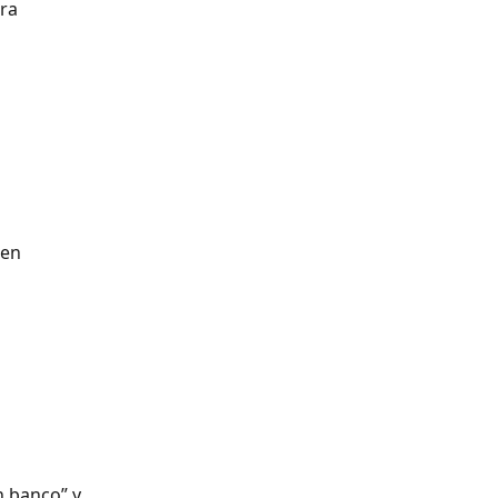
ra 
 en 
n banco” y 