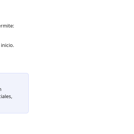
ermite:
inicio.
n 
ales, 