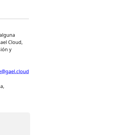
alguna 
ael Cloud, 
ión y 
e@gael.cloud
a, 