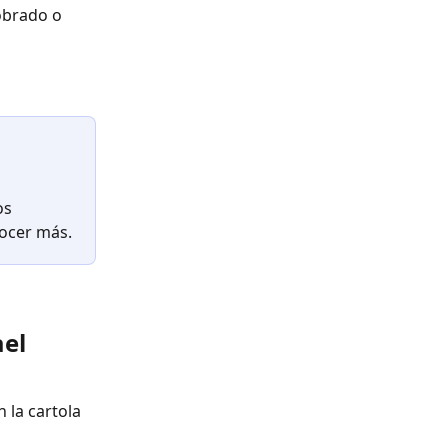
obrado o 
os 
nocer más.
el 
 la cartola 