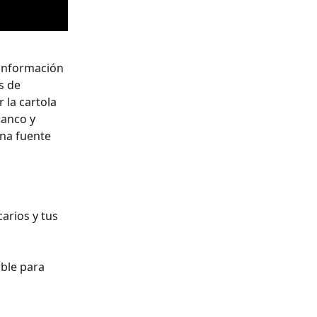
 información 
s de 
 la cartola 
banco y 
una fuente 
arios y tus 
ble para 