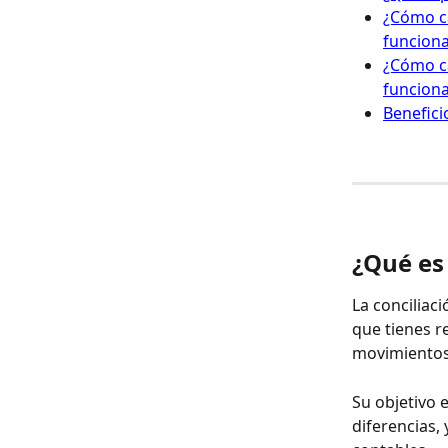
¿Cómo ca
funcion
¿Cómo ca
funcion
Benefici
¿Qué es 
La conciliac
que tienes r
movimientos 
Su objetivo 
diferencias,