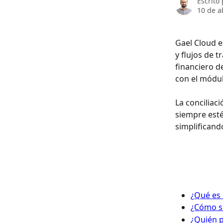
Escrito
10 de a
Gael Cloud e
y flujos de 
financiero d
con el módul
La conciliac
siempre esté
simplificand
¿Qué es 
¿Cómo se
¿Quién p