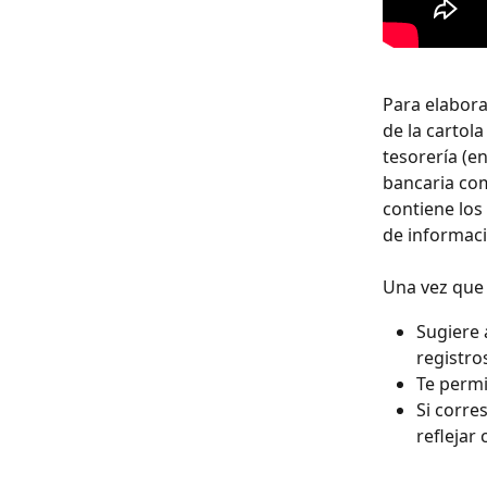
Para elabora
de la cartol
tesorería (en
bancaria com
contiene los
de informaci
Una vez que 
Sugiere 
registro
Te permi
Si corre
reflejar