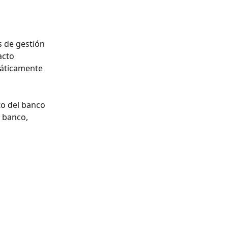
 de gestión 
acto 
máticamente 
o del banco 
 banco, 