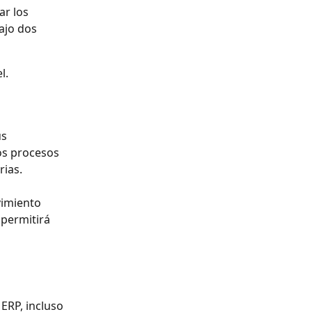
ar los 
ajo dos 
l.
s 
os procesos 
rias.
vimiento 
permitirá 
ERP, incluso 