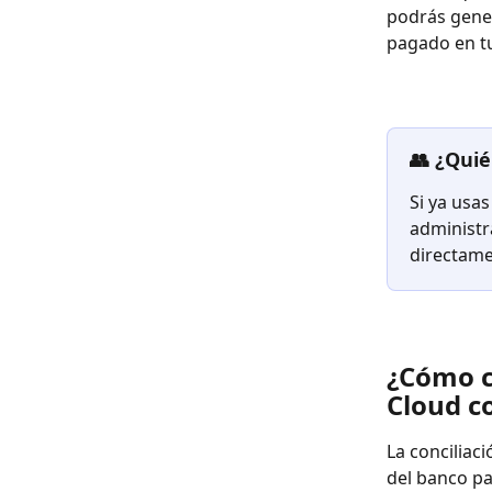
podrás gene
pagado en tu
👥 ¿Quié
Si ya usas
administr
directame
¿Cómo c
Cloud c
La conciliac
del banco p