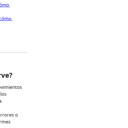
cómo 
 cómo 
rve?
ovimientos 
los 
a.
rrores o 
ormes 