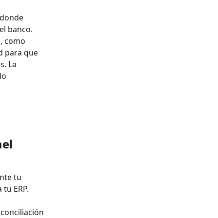
 donde 
el banco. 
l, como 
d para que 
. La 
do 
el 
nte tu 
 tu ERP.
conciliación 