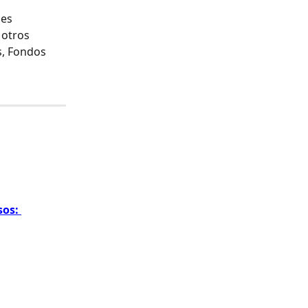
es 
otros 
s, Fondos 
os: 