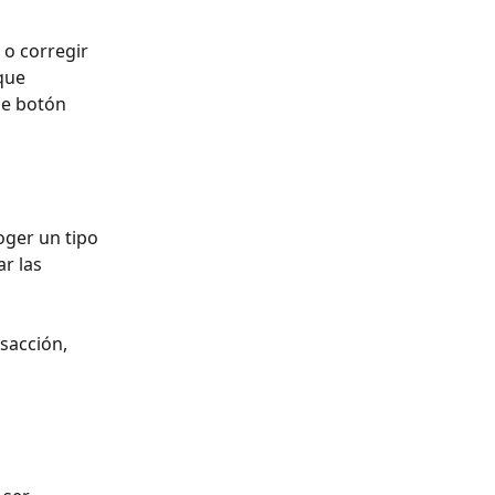
 o corregir 
que 
de botón 
ger un tipo 
r las 
 
sacción, 