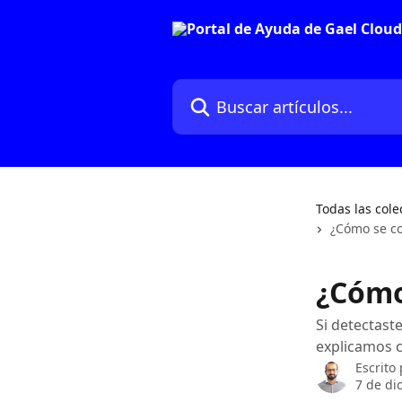
Ir al contenido principal
Buscar artículos...
Todas las cole
¿Cómo se co
¿Cómo
Si detectast
explicamos c
Escrito
7 de di