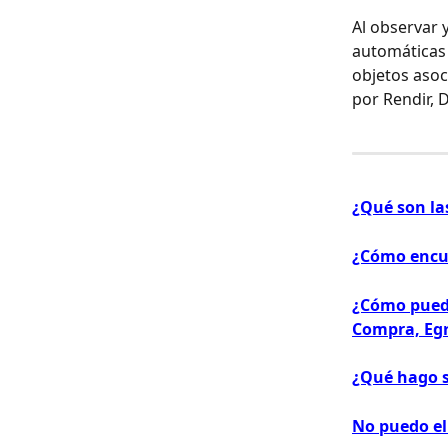
Al observar 
automáticas 
objetos asoc
por Rendir,
¿Qué son la
¿Cómo encu
¿Cómo puedo
Compra, Egr
¿Qué hago s
No puedo e