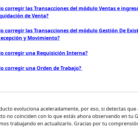
 corregir las Transacciones del módulo Ventas e ingreso
iquidación de Venta?
 corregir las Transacciones del módulo Gestión De Exist
Recepción y Movimiento?
 corregir una Requisición Interna?
 corregir una Orden de Trabajo? 
ucto evoluciona aceleradamente, por eso, si detectas que 
to no coinciden con lo que estás ahora observando en tu Ga
os trabajando en actualizarlo. Gracias por tu comprensión