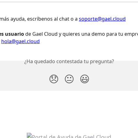
 más ayuda, escríbenos al chat o a 
soporte@gael.cloud
es usuario
 de Gael Cloud y quieres una demo para tu empre
 
hola@gael.cloud
¿Ha quedado contestada tu pregunta?
😞
😐
😃