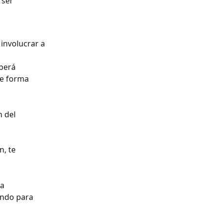
 ser 
involucrar a 
berá 
de forma 
 del 
, te 
a 
endo para 