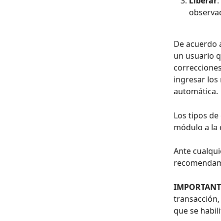
Liberar
:
observad
De acuerdo a
un usuario q
correcciones
ingresar los
automática.
Los tipos de
módulo a la 
Ante cualqui
recomendamo
IMPORTANT
transacción,
que se habili