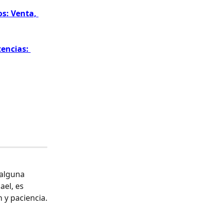
s: Venta, 
encias: 
alguna 
el, es 
 y paciencia.